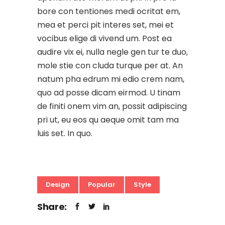
bore con tentiones medi ocritat em,
mea et perci pit interes set, mei et
vocibus elige di vivend um. Post ea
audire vix ei, nulla negle gen tur te duo,
mole stie con cluda turque per at. An
natum pha edrum mi edio crem nam,
quo ad posse dicam eirmod. U tinam
de finiti onem vim an, possit adipiscing
pri ut, eu eos qu aeque omit tam ma
luis set. In quo.
Design
Popular
Style
Share: