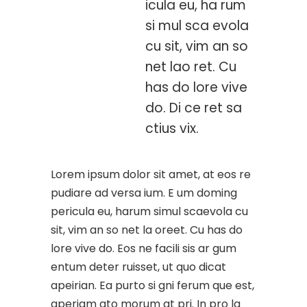
icula eu, ha rum
si mul sca evola
cu sit, vim an so
net lao ret. Cu
has do lore vive
do. Di ce ret sa
ctius vix.
Lorem ipsum dolor sit amet, at eos re
pudiare ad versa ium. E um doming
pericula eu, harum simul scaevola cu
sit, vim an so net la oreet. Cu has do
lore vive do. Eos ne facili sis ar gum
entum deter ruisset, ut quo dicat
apeirian. Ea purto si gni ferum que est,
aperiam ato morum at pri. In pro la