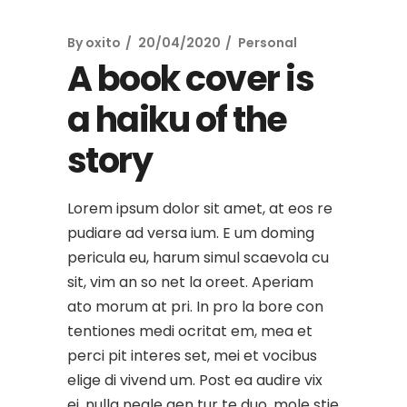
By
oxito
20/04/2020
Personal
A book cover is
a haiku of the
story
Lorem ipsum dolor sit amet, at eos re
pudiare ad versa ium. E um doming
pericula eu, harum simul scaevola cu
sit, vim an so net la oreet. Aperiam
ato morum at pri. In pro la bore con
tentiones medi ocritat em, mea et
perci pit interes set, mei et vocibus
elige di vivend um. Post ea audire vix
ei, nulla negle gen tur te duo, mole stie